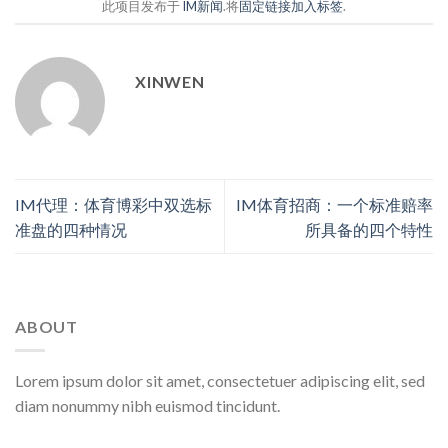
此项目发布于
IM新闻
.将
固定链接加入标签
.
XINWEN
IM代理：体育博彩中双选标
IM体育招商：一个标准赔率
准盘的四种情况
所具备的四个特性
ABOUT
Lorem ipsum dolor sit amet, consectetuer adipiscing elit, sed
diam nonummy nibh euismod tincidunt.