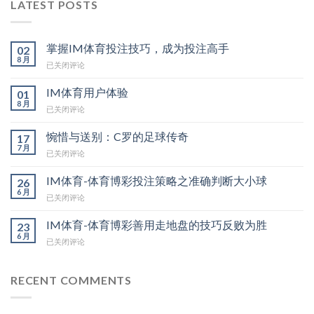
LATEST POSTS
掌握IM体育投注技巧，成为投注高手
02
8 月
掌
已关闭评论
握
IM
IM体育用户体验
01
体
8 月
IM
已关闭评论
育
体
投
育
惋惜与送别：C罗的足球传奇
注
17
用
7 月
技
惋
已关闭评论
户
巧，
惜
体
成
与
IM体育-体育博彩投注策略之准确判断大小球
验
26
为
送
6 月
投
IM
已关闭评论
别：
注
体
C
高
育-
IM体育-体育博彩善用走地盘的技巧反败为胜
罗
23
手
体
6 月
的
IM
已关闭评论
育
足
体
博
球
育-
彩
传
体
RECENT COMMENTS
投
奇
育
注
博
策
彩