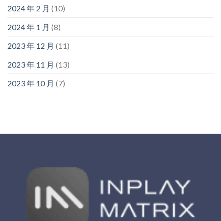
2024 年 2 月
(10)
2024 年 1 月
(8)
2023 年 12 月
(11)
2023 年 11 月
(13)
2023 年 10 月
(7)