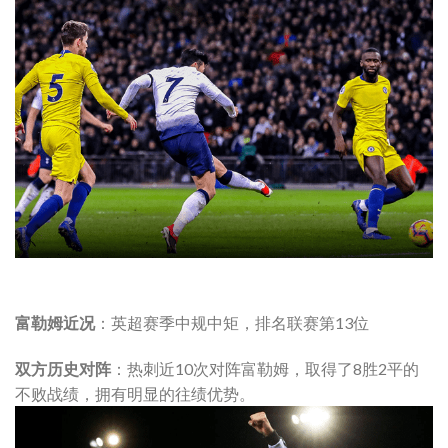
富勒姆近况
：英超赛季中规中矩，排名联赛第13位
双方历史对阵
：热刺近10次对阵富勒姆，取得了8胜2平的
不败战绩，拥有明显的往绩优势。