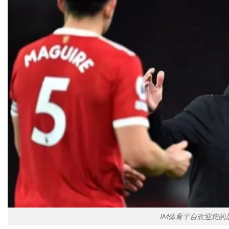
IM体育平台欢迎您的