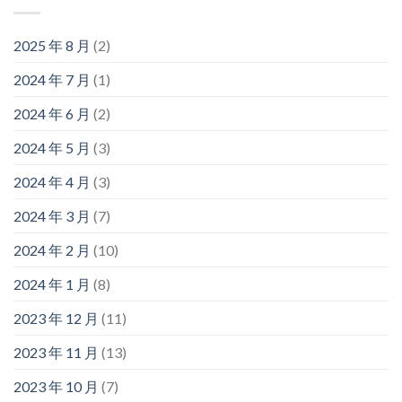
反
败
为
2025 年 8 月
(2)
胜
2024 年 7 月
(1)
2024 年 6 月
(2)
2024 年 5 月
(3)
2024 年 4 月
(3)
2024 年 3 月
(7)
2024 年 2 月
(10)
2024 年 1 月
(8)
2023 年 12 月
(11)
2023 年 11 月
(13)
2023 年 10 月
(7)