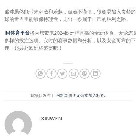
赌球虽然能带来刺激和乐趣，但若不谨慎，很容易陷入贪婪的
球的世界里能够保持理性，走出一条属于自己的胜利之路。
IM体育平台
将为您带来2024欧洲杯直播的全新体验，无论
多样的投注选项、实时的赛事数据和分析，以及安全可靠的下
迷一起共赴欧洲杯盛宴吧！
此项目发布于
IM新闻
.将
固定链接加入标签
.
XINWEN