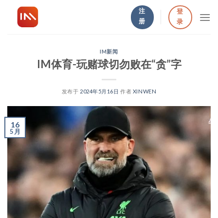
跳
注
登
转
册
录
到
内
IM新闻
容
IM体育-玩赌球切勿败在“贪”字
发布于
2024年5月16日
作者
XINWEN
16
5 月