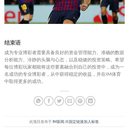
结束语
成为专业博彩者需要具备良好的资金管理能力、准确的数据
分析能力、冷静的头脑与心态，以及稳健的投资策略。希望
每位博彩玩家都能将这些要素融合到自己的投资中，成为一
名成功的专业博彩者，从中获得稳定的收益，并在IM体育
中取得更多的成功。
此项目发布于
IM新闻
.将
固定链接加入标签
.