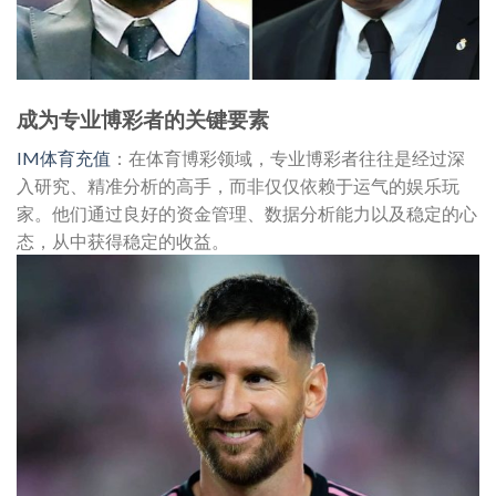
成为专业博彩者的关键要素
IM体育充值
：在体育博彩领域，专业博彩者往往是经过深
入研究、精准分析的高手，而非仅仅依赖于运气的娱乐玩
家。他们通过良好的资金管理、数据分析能力以及稳定的心
态，从中获得稳定的收益。