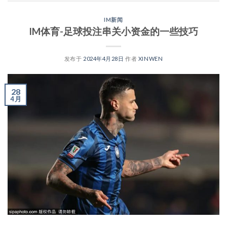
IM新闻
IM体育-足球投注串关小资金的一些技巧
发布于
2024年4月28日
作者
XINWEN
28
4 月