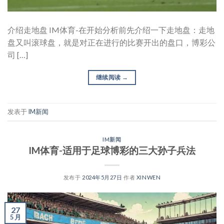
介绍走地盘 IM体育-在开始分析前先介绍一下走地盘：走地
盘又叫滚球盘，就是对正在进行的比赛开出的盘口，博彩公
司 […]
继续阅读
→
发表于
IM新闻
IM新闻
IM体育-适用于足球博彩的三大孙子兵法
发布于
2024年5月27日
作者
XINWEN
27
5 月