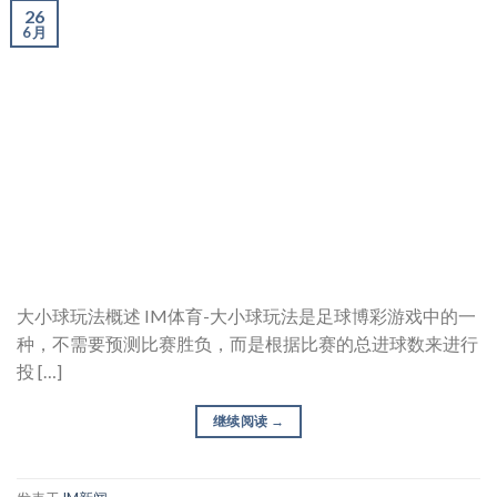
26
6 月
大小球玩法概述 IM体育-大小球玩法是足球博彩游戏中的一
种，不需要预测比赛胜负，而是根据比赛的总进球数来进行
投 […]
继续阅读
→