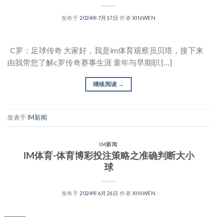
发布于
2024年7月17日
作者
XINWEN
C罗：足球传奇 大家好，我是im体育观察员贝塔，接下来
由我带您了解c罗传奇赛事生涯 童年与早期职 […]
继续阅读
→
发表于
IM新闻
IM新闻
IM体育-体育博彩投注策略之准确判断大小
球
发布于
2024年6月26日
作者
XINWEN