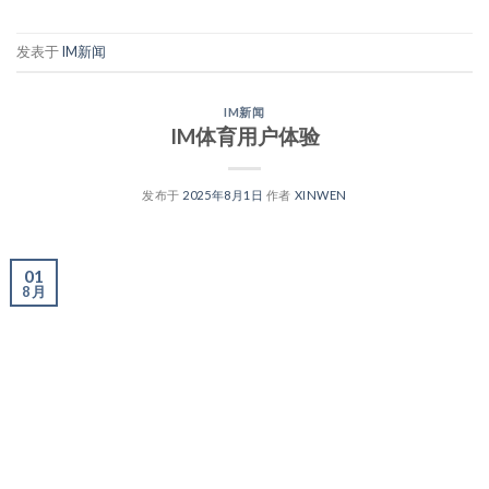
发表于
IM新闻
IM新闻
IM体育用户体验
发布于
2025年8月1日
作者
XINWEN
01
8 月