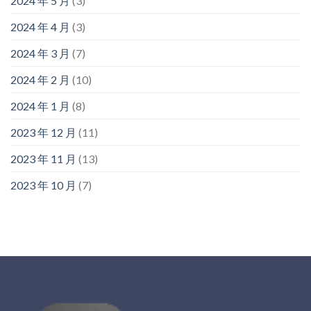
2024 年 5 月
(3)
2024 年 4 月
(3)
2024 年 3 月
(7)
2024 年 2 月
(10)
2024 年 1 月
(8)
2023 年 12 月
(11)
2023 年 11 月
(13)
2023 年 10 月
(7)