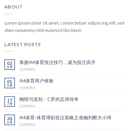
ABOUT
Lorem ipsum dolor sit amet, consectetuer adipiscing elit, sed
diam nonummy nibh euismod tincidunt.
LATEST POSTS
掌握IM体育投注技巧，成为投注高手
02
8 月
掌
已关闭评论
握
IM
IM体育用户体验
01
体
8 月
IM
已关闭评论
育
体
投
育
惋惜与送别：C罗的足球传奇
注
17
用
7 月
技
惋
已关闭评论
户
巧，
惜
体
成
与
IM体育-体育博彩投注策略之准确判断大小球
验
26
为
送
6 月
投
IM
已关闭评论
别：
注
体
C